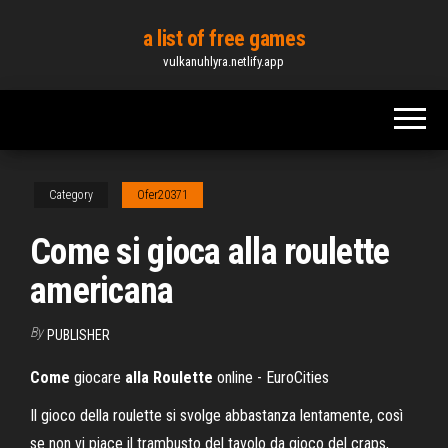
Skip
a list of free games
to
vulkanuhlyra.netlify.app
the
content
Category
Ofer20371
Come si gioca alla roulette
americana
By
PUBLISHER
Come
giocare
alla
Roulette
online - EuroCities
Il gioco della roulette si svolge abbastanza lentamente, così
se non vi piace il trambusto del tavolo da gioco del craps,