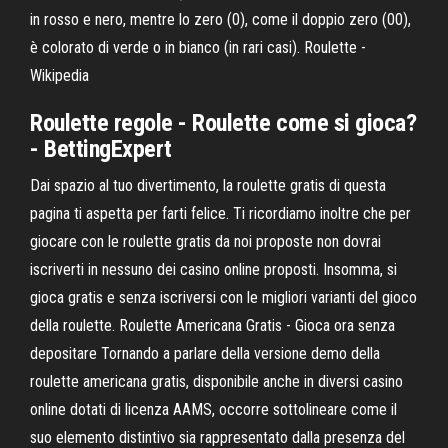
in rosso e nero, mentre lo zero (0), come il doppio zero (00),
è colorato di verde o in bianco (in rari casi). Roulette -
Wikipedia
Roulette regole - Roulette come si gioca?
- BettingExpert
Dai spazio al tuo divertimento, la roulette gratis di questa
pagina ti aspetta per farti felice. Ti ricordiamo inoltre che per
giocare con le roulette gratis da noi proposte non dovrai
iscriverti in nessuno dei casino online proposti. Insomma, si
gioca gratis e senza iscriversi con le migliori varianti del gioco
della roulette. Roulette Americana Gratis - Gioca ora senza
depositare Tornando a parlare della versione demo della
roulette americana gratis, disponibile anche in diversi casino
online dotati di licenza AAMS, occorre sottolineare come il
suo elemento distintivo sia rappresentato dalla presenza del