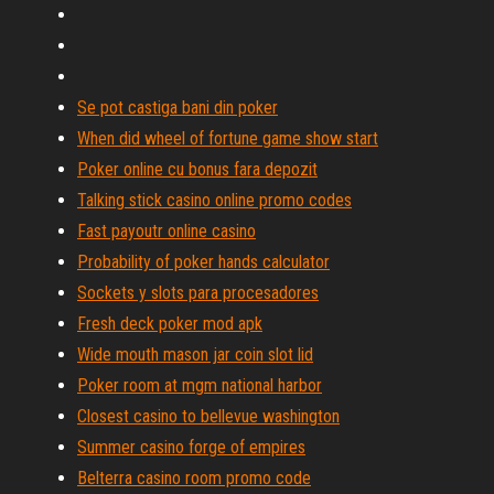
Se pot castiga bani din poker
When did wheel of fortune game show start
Poker online cu bonus fara depozit
Talking stick casino online promo codes
Fast payoutr online casino
Probability of poker hands calculator
Sockets y slots para procesadores
Fresh deck poker mod apk
Wide mouth mason jar coin slot lid
Poker room at mgm national harbor
Closest casino to bellevue washington
Summer casino forge of empires
Belterra casino room promo code