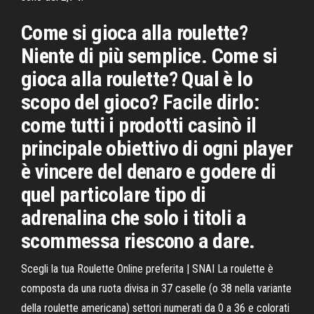
Come si gioca alla roulette?
Niente di più semplice. Come si
gioca alla roulette? Qual è lo
scopo del gioco? Facile dirlo:
come tutti i prodotti casinò il
principale obiettivo di ogni player
è vincere del denaro e godere di
quel particolare tipo di
adrenalina che solo i titoli a
scommessa riescono a dare.
Scegli la tua Roulette Online preferita | SNAI La roulette è
composta da una ruota divisa in 37 caselle (o 38 nella variante
della roulette americana) settori numerati da 0 a 36 e colorati